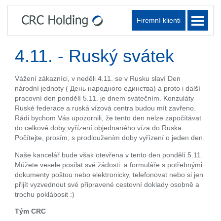
Firemní klienti
4.11. - Ruský svátek
Vážení zákazníci, v neděli 4.11. se v Rusku slaví Den
národní jednoty ( День народного единства) a proto i další
pracovní den pondělí 5.11. je dnem svátečním. Konzuláty
Ruské federace a ruská vízová centra budou mít zavřeno.
Rádi bychom Vás upozornili, že tento den nelze započítávat
do celkové doby vyřízení objednaného víza do Ruska.
Počítejte, prosím, s prodloužením doby vyřízení o jeden den.
Naše kancelář bude však otevřena v tento den pondělí 5.11.
Můžete vesele posílat své žádosti a formuláře s potřebnými
dokumenty poštou nebo elektronicky, telefonovat nebo si jen
přijít vyzvednout své připravené cestovní doklady osobně a
trochu poklábosit :)
Tým CRC